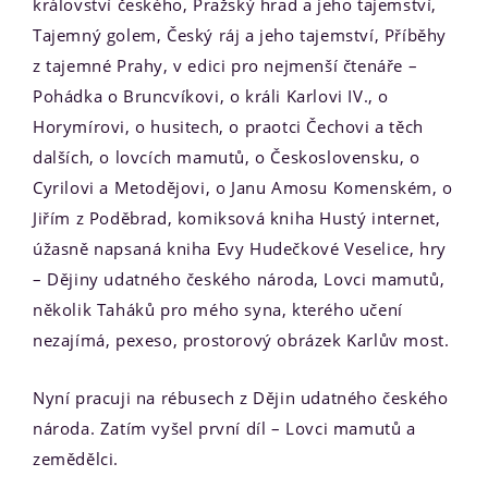
království českého, Pražský hrad a jeho tajemství,
Tajemný golem, Český ráj a jeho tajemství, Příběhy
z tajemné Prahy, v edici pro nejmenší čtenáře –
Pohádka o Bruncvíkovi, o králi Karlovi IV., o
Horymírovi, o husitech, o praotci Čechovi a těch
dalších, o lovcích mamutů, o Československu, o
Cyrilovi a Metodějovi, o Janu Amosu Komenském, o
Jiřím z Poděbrad, komiksová kniha Hustý internet,
úžasně napsaná kniha Evy Hudečkové Veselice, hry
– Dějiny udatného českého národa, Lovci mamutů,
několik Taháků pro mého syna, kterého učení
nezajímá, pexeso, prostorový obrázek Karlův most.
Nyní pracuji na rébusech z Dějin udatného českého
národa. Zatím vyšel první díl – Lovci mamutů a
zemědělci.