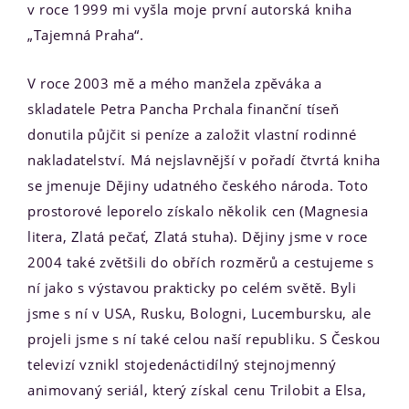
v roce 1999 mi vyšla moje první autorská kniha
„Tajemná Praha“.
V roce 2003 mě a mého manžela zpěváka a
skladatele Petra Pancha Prchala finanční tíseň
donutila půjčit si peníze a založit vlastní rodinné
nakladatelství. Má nejslavnější v pořadí čtvrtá kniha
se jmenuje Dějiny udatného českého národa. Toto
prostorové leporelo získalo několik cen (Magnesia
litera, Zlatá pečať, Zlatá stuha). Dějiny jsme v roce
2004 také zvětšili do obřích rozměrů a cestujeme s
ní jako s výstavou prakticky po celém světě. Byli
jsme s ní v USA, Rusku, Bologni, Lucembursku, ale
projeli jsme s ní také celou naší republiku. S Českou
televizí vznikl stojedenáctidílný stejnojmenný
animovaný seriál, který získal cenu Trilobit a Elsa,