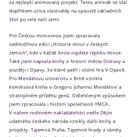
za nejlepší animovaný projekt. Tento animák se stal
doplňkem učiva vlastivědy na spoustě základních
škol po celé naší zemi.
Pro Českou mincovnou jsem zpracovala
sedmidílnou edici „Historie mincí v českých
zemích“, kde v každé knize najdete repliku mince.
Také jsem napsala knihy o historii města Ostravy a
později i Opavy, ke které patří i stolní hra V Opavě.
Pro Mendelovu univerzitu v Brně vznikla
komiksová kniha o Gregoru Johannu Mendelovi a
strastiplném příběhu genů. Odlehčeným způsobem
jsem zpracovala i historii společnosti YMCA..
V našem rodinném nakladatelství vedle Dějin
udatného českého národa vznikly další knihy a
projekty: Tajemná Praha, Tajemné hrady a zámky