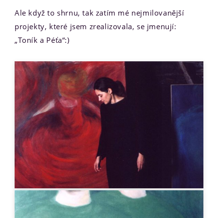
Ale když to shrnu, tak zatím mé nejmilovanější
projekty, které jsem zrealizovala, se jmenují:
„Toník a Péťa“:)