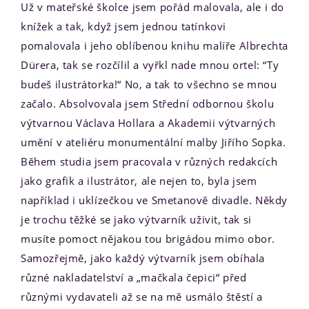
Už v mateřské školce jsem pořád malovala, ale i do
knížek a tak, když jsem jednou tatínkovi
pomalovala i jeho oblíbenou knihu malíře Albrechta
Dürera, tak se rozčílil a vyřkl nade mnou ortel: “Ty
budeš ilustrátorka!“ No, a tak to všechno se mnou
začalo. Absolvovala jsem Střední odbornou školu
výtvarnou Václava Hollara a Akademii výtvarných
umění v ateliéru monumentální malby Jiřího Sopka.
Během studia jsem pracovala v různých redakcích
jako grafik a ilustrátor, ale nejen to, byla jsem
například i uklízečkou ve Smetanově divadle. Někdy
je trochu těžké se jako výtvarník uživit, tak si
musíte pomoct nějakou tou brigádou mimo obor.
Samozřejmě, jako každý výtvarník jsem obíhala
různé nakladatelství a „mačkala čepici“ před
různými vydavateli až se na mě usmálo štěstí a