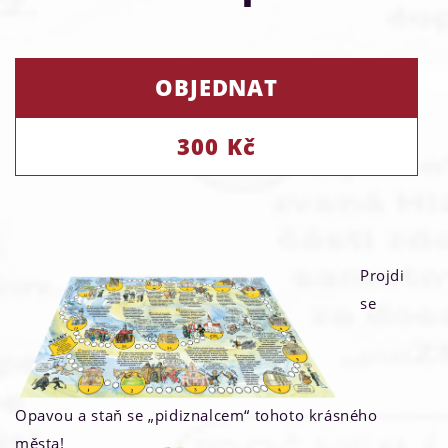
OBJEDNAT
300 Kč
Projdi
se
Opavou a staň se „pidiznalcem“ tohoto krásného
města!