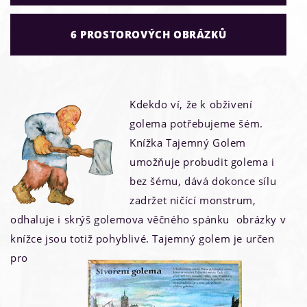
6 PROSTOROVÝCH OBRÁZKŮ
Kdekdo ví, že k obživení
golema potřebujeme šém.
Knížka Tajemný Golem
umožňuje probudit golema i
bez šému, dává dokonce sílu
zadržet ničící monstrum,
odhaluje i skrýš golemova věčného spánku  obrázky v
knížce jsou totiž pohyblivé.
Tajemný golem je určen
pro