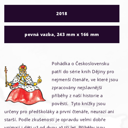
2018
pevná vazba, 243 mm x 166 mm
Pohádka o Československu
patří do série knih Dějiny pro
nejmenší čtenáře, ve které jsou
zpracovány nejslavnější
příběhy z naší historie a
pověstí. Tyto knížky jsou
určeny pro předškoláky a první čtenáře, neurazí ani
starší. Podle zkušeností je opravdu velmi dobře
vnímají i děti už od dvou až tří let. Příběhy jsou